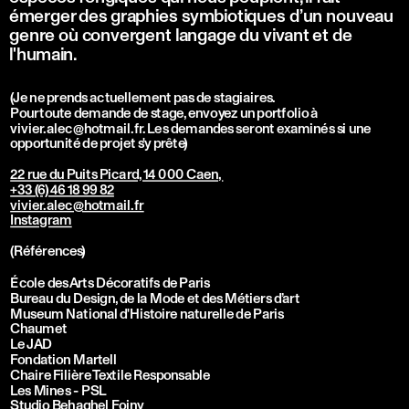
émerger des graphies symbiotiques d’un nouveau 
genre où convergent langage du vivant et de 
l'humain. 
(Je ne prends actuellement pas de stagiaires. 
Pour toute demande de stage, envoyez un portfolio à 
vivier.alec@hotmail.fr. Les demandes seront examinés si une 
opportunité de projet s'y prête)
22 rue du Puits Picard, 14 000 Caen, 
+33 (6) 46 18 99 82
vivier.alec@hotmail.fr
Instagram
(Références)
École des Arts Décoratifs de Paris
Bureau du Design, de la Mode et des Métiers d’art
Museum National d'Histoire naturelle de Paris
Chaumet
Le JAD
Fondation Martell
Chaire Filière Textile Responsable
Les Mines - PSL
Studio Behaghel Foiny